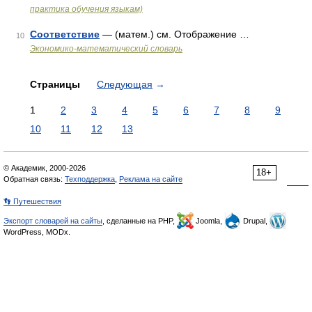
практика обучения языкам)
Соответствие
— (матем.) см. Отображение …
10
Экономико-математический словарь
Страницы
Следующая
→
1
2
3
4
5
6
7
8
9
10
11
12
13
© Академик, 2000-2026
18+
Обратная связь:
Техподдержка
,
Реклама на сайте
👣 Путешествия
Экспорт словарей на сайты
, сделанные на PHP,
Joomla,
Drupal,
WordPress, MODx.